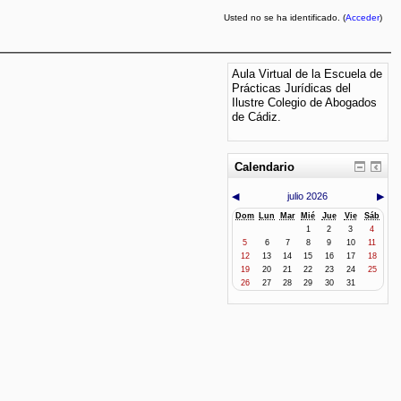
Usted no se ha identificado. (
Acceder
)
Aula Virtual de la Escuela de
Prácticas Jurídicas del
Ilustre Colegio de Abogados
de Cádiz.
Calendario
◀
julio 2026
▶
Dom
Lun
Mar
Mié
Jue
Vie
Sáb
1
2
3
4
5
6
7
8
9
10
11
12
13
14
15
16
17
18
19
20
21
22
23
24
25
26
27
28
29
30
31